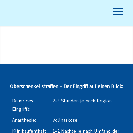
Oberschenkelstraffung in
Berlin
in der Praxis für Plastische & Ästhetische Chirurgie
Oberschenkel straffen – Der Eingriff auf einen Blick:
Dauer des
2–3 Stunden je nach Region
Eingriffs:
Anästhesie:
Vollnarkose
Klinikaufenthalt
1–2 Nächte je nach Umfang der